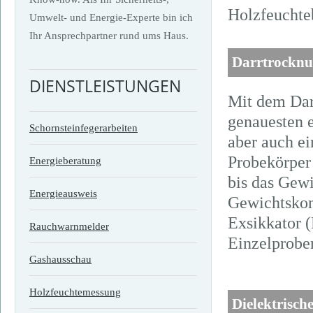
Holzfeuchte
Umwelt- und Energie-Experte bin ich
Ihr Ansprechpartner rund ums Haus.
Darrtrocknu
DIENSTLEISTUNGEN
Mit dem Darr
genauesten e
Schornsteinfegerarbeiten
aber auch e
Probekörper 
Energieberatung
bis das Gew
Energieausweis
Gewichtskon
Exsikkator 
Rauchwarnmelder
Einzelprobe
Gashausschau
Holzfeuchtemessung
Dielektrisch