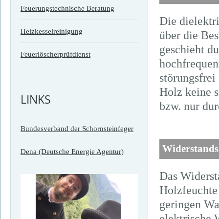
Feuerungstechnische Beratung
Die dielektr
Heizkesselreinigung
über die Bes
geschieht d
Feuerlöscherprüfdienst
hochfrequent
störungsfrei
Holz keine s
LINKS
bzw. nur dur
Bundesverband der Schornsteinfeger
Widerstands 
Dena (Deutsche Energie Agentur)
Das Widerst
Holzfeuchte
geringen Was
elektrische 