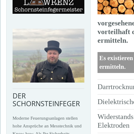
vorgesehene
vorteilhaft
ermitteln.
Es existiere
ermitteln.
Darrtrocknu
DER
Dielektrisc
SCHORNSTEINFEGER
Widerstands
Moderne Feuerungsanlagen stellen
Elektroden
hohe Ansprüche an Messtechnik und
Know-how. Als Ihr Sicherheits-,