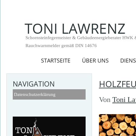
TONI LAWRENZ
Schornsteinfegermeister & Gebäudeenergieberater HWK 
Rauchwarnmelder gemäß DIN 14676
STARTSEITE
ÜBER UNS
DIEN
HOLZFE
NAVIGATION
Datenschutzerklärung
Von
Toni L