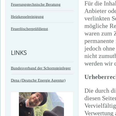
Für die Inhal
Feuerungstechnische Beratung
Anbieter ode
Heizkesselreinigung
verlinkten 
mögliche Rec
Feuerlöscherprüfdienst
waren zum Z
permanente i
jedoch ohne
LINKS
nicht zumut
werden wir 
Bundesverband der Schornsteinfeger
Urheberrec
Dena (Deutsche Energie Agentur)
Die durch di
diesen Seite
Vervielfälti
Verwertung 