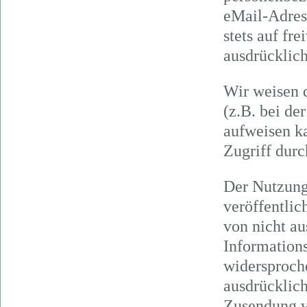
eMail-Adress
stets auf fr
ausdrücklic
Wir weisen d
(z.B. bei d
aufweisen k
Zugriff durc
Der Nutzung
veröffentlic
von nicht a
Informations
widersproche
ausdrücklich
Zusendung v