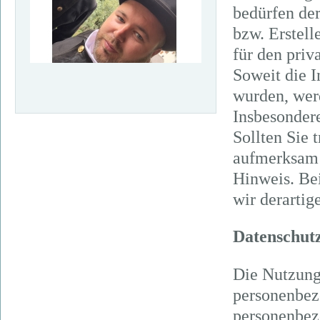
bedürfen der
bzw. Erstell
für den priv
Soweit die I
wurden, werd
Insbesondere
Sollten Sie 
aufmerksam 
Hinweis. Be
wir derartig
Datenschut
Die Nutzung
personenbez
personenbez