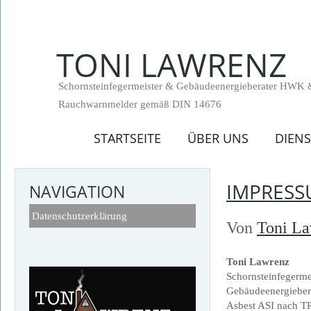
TONI LAWRENZ
Schornsteinfegermeister & Gebäudeenergieberater HWK 
Rauchwarnmelder gemäß DIN 14676
STARTSEITE
ÜBER UNS
DIEN
IMPRES
NAVIGATION
Datenschutzerklärung
Von
Toni L
Toni Lawrenz
Schornsteinfegerme
Gebäudeenergiebe
Asbest ASI nach T