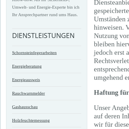
Diensteanbie
Umwelt- und Energie-Experte bin ich
gespeichert
Ihr Ansprechpartner rund ums Haus.
Umständen zu
hinweisen. V
DIENSTLEISTUNGEN
Nutzung von
bleiben hier
jedoch erst 
Schornsteinfegerarbeiten
Rechtsverle
Energieberatung
entsprechen
umgehend en
Energieausweis
Haftung für
Rauchwarnmelder
Unser Angebo
Gashausschau
auf deren In
Holzfeuchtemessung
wir für die